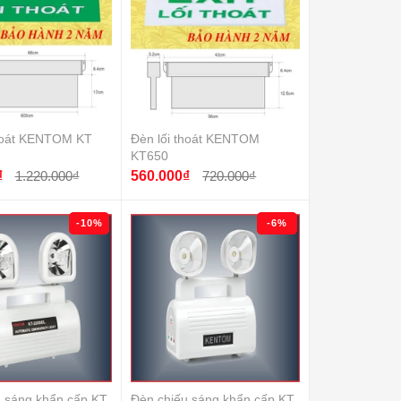
thoát KENTOM KT
Đèn lối thoát KENTOM
KT650
₫
1.220.000₫
560.000₫
720.000₫
-10%
-6%
 sáng khẩn cấp KT
Đèn chiếu sáng khẩn cấp KT