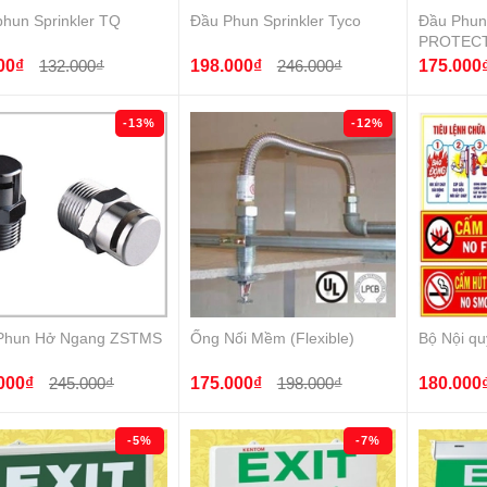
hun Sprinkler TQ
Đầu Phun Sprinkler Tyco
Đầu Phun 
PROTEC
00₫
132.000₫
198.000₫
246.000₫
175.000
-13%
-12%
Phun Hở Ngang ZSTMS
Ống Nối Mềm (Flexible)
Bộ Nội qu
000₫
245.000₫
175.000₫
198.000₫
180.000
-5%
-7%