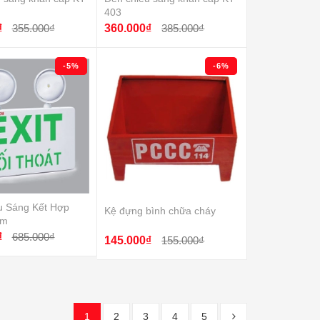
403
₫
355.000₫
360.000₫
385.000₫
-5%
-6%
u Sáng Kết Hợp
Kệ đựng bình chữa cháy
ểm
₫
685.000₫
145.000₫
155.000₫
1
2
3
4
5