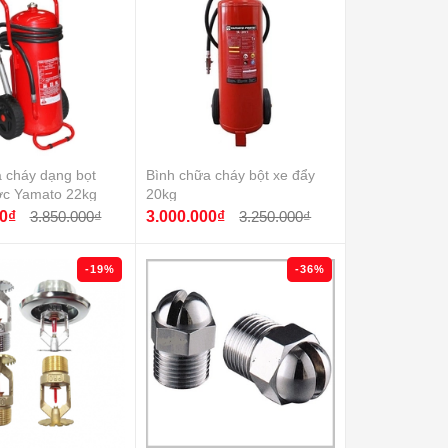
 cháy dạng bọt
Bình chữa cháy bột xe đẩy
c Yamato 22kg
20kg
0₫
3.850.000₫
3.000.000₫
3.250.000₫
-19%
-36%