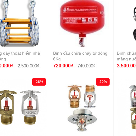
 dây thoát hiểm nhà
Bình cầu chữa cháy tự động
Bình chữa
ầng
6Kg
màng nướ
0.000₫
2.500.000₫
720.000₫
740.000₫
3.500.00
-28%
-20%