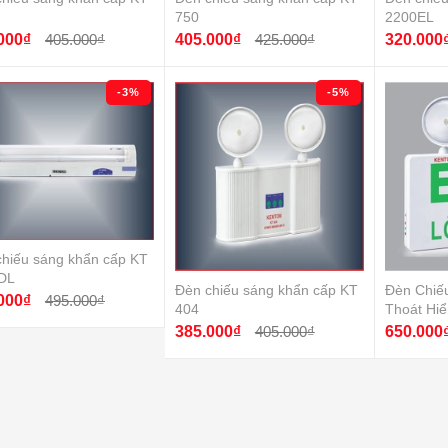
750
2200EL
000₫
405.000₫
405.000₫
425.000₫
320.000
-3%
-5%
chiếu sáng khẩn cấp KT
DL
Đèn chiếu sáng khẩn cấp KT
Đèn Chiế
000₫
495.000₫
404
Thoát Hi
385.000₫
405.000₫
650.000