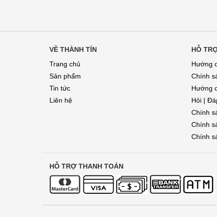
VỀ THÀNH TÍN
HỖ TR
Trang chủ
Hướng d
Sản phẩm
Chính s
Tin tức
Hướng d
Liên hệ
Hỏi | Đ
Chính s
Chính s
Chính sá
HỖ TRỢ THANH TOÁN