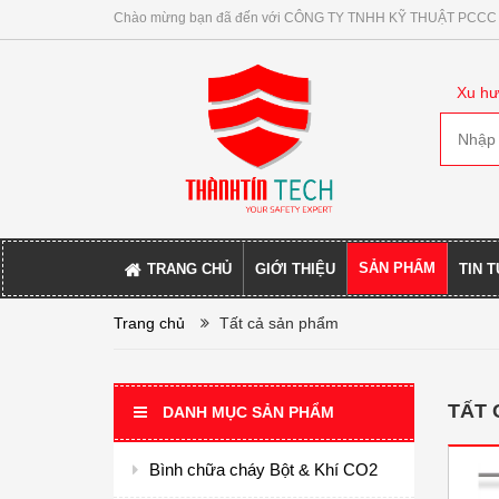
Chào mừng bạn đã đến với CÔNG TY TNHH KỸ THUẬT PCCC
Xu hư
SẢN PHẨM
TRANG CHỦ
GIỚI THIỆU
TIN 
Trang chủ
Tất cả sản phẩm
TẤT
DANH MỤC SẢN PHẨM
Bình chữa cháy Bột & Khí CO2