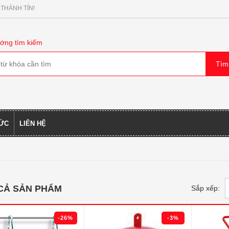
 THÀNH TÍN!
ớng tìm kiếm
TỨC
LIÊN HỆ
 CẢ SẢN PHẨM
Sắp xếp:
-26%
-3%