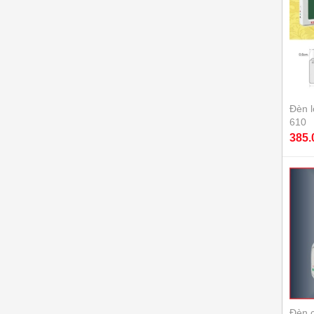
Đèn 
610
385.
Đèn 