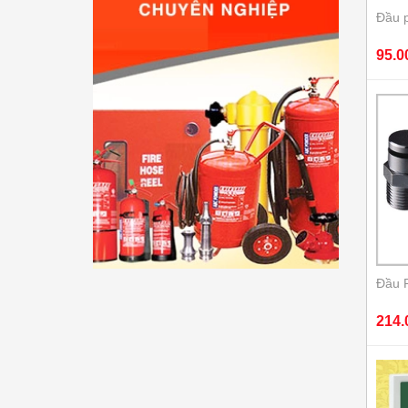
Đầu p
95.0
Đầu 
214.