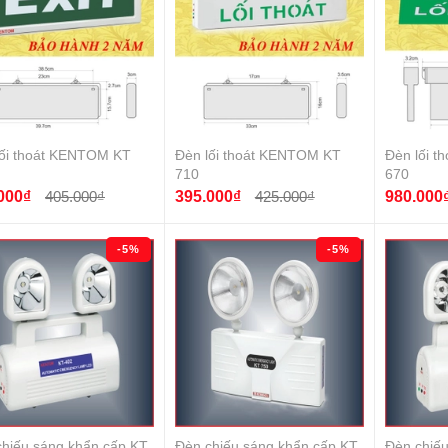
lối thoát KENTOM KT
Đèn lối thoát KENTOM KT
Đèn lối 
710
670
000₫
405.000₫
395.000₫
425.000₫
980.000
-5%
-5%
chiếu sáng khẩn cấp KT
Đèn chiếu sáng khẩn cấp KT
Đèn chiếu