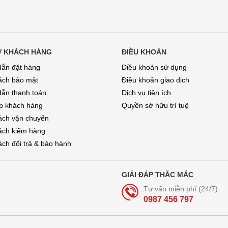
Ợ KHÁCH HÀNG
ĐIỀU KHOẢN
ẫn đặt hàng
Điều khoản sử dụng
ách bảo mật
Điều khoản giao dịch
ẫn thanh toán
Dịch vụ tiện ích
áp khách hàng
Quyền sở hữu trí tuệ
ách vận chuyển
ách kiểm hàng
ch đổi trả & bảo hành
GIẢI ĐÁP THẮC MẮC
Tư vấn miễn phí (24/7)
0987 456 797