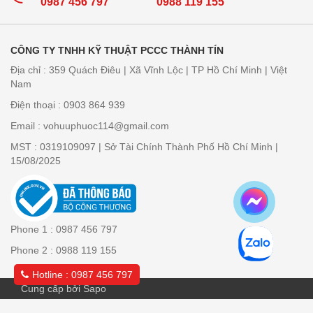
0987 456 797
0988 119 155
CÔNG TY TNHH KỸ THUẬT PCCC THÀNH TÍN
Địa chỉ : 359 Quách Điêu | Xã Vĩnh Lộc | TP Hồ Chí Minh | Việt
Nam
Điện thoại : 0903 864 939
Email : vohuuphuoc114@gmail.com
MST : 0319109097 | Sở Tài Chính Thành Phố Hồ Chí Minh |
15/08/2025
Phone 1 : 0987 456 797
Phone 2 : 0988 119 155
Hotline : 0987 456 797
Cung cấp bởi Sapo