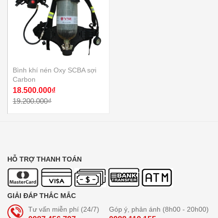
Bình khí nén Oxy SCBA sợi
Carbon
18.500.000₫
19.200.000₫
HỖ TRỢ THANH TOÁN
GIẢI ĐÁP THẮC MẮC
Tư vấn miễn phí (24/7)
Góp ý, phản ánh (8h00 - 20h00)