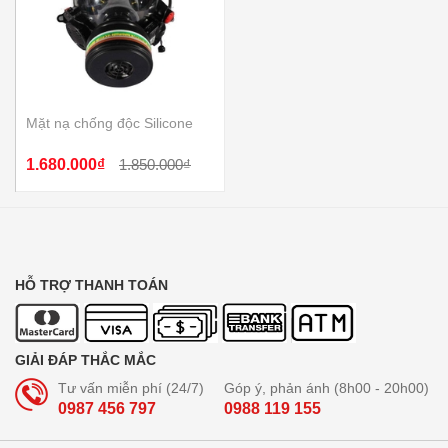
Mặt nạ chống độc Silicone
1.680.000₫
1.850.000₫
HỖ TRỢ THANH TOÁN
GIẢI ĐÁP THẮC MẮC
Tư vấn miễn phí (24/7)
Góp ý, phản ánh (8h00 - 20h00)
0987 456 797
0988 119 155