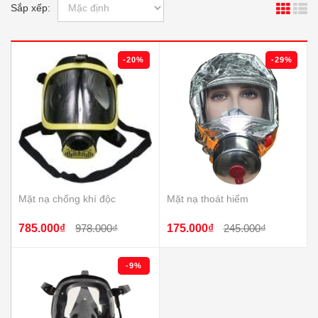
Sắp xếp:
-20%
-29%
Mặt nạ chống khí độc
Mặt nạ thoát hiểm
785.000₫
978.000₫
175.000₫
245.000₫
-9%