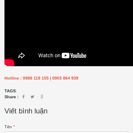
Hotline : 0988 119 155 | 0903 864 939
TAGS
:
Share :
Viết bình luận
Tên
*