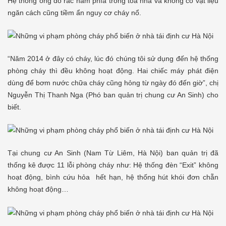
Hệ thống ống đổ rác nằm phía trong tòa nhà và không có vật liệu
ngăn cách cũng tiềm ẩn nguy cơ cháy nổ.
“Năm 2014 ở đây có cháy, lúc đó chúng tôi sử dụng đến hệ thống
phòng cháy thì đều không hoạt động. Hai chiếc máy phát điện
dùng để bơm nước chữa cháy cũng hỏng từ ngày đó đến giờ”, chị
Nguyễn Thị Thanh Nga (Phó ban quản trị chung cư An Sinh) cho
biết.
Tại chung cư An Sinh (Nam Từ Liêm, Hà Nội) ban quản trị đã
thống kê được 11 lỗi phòng cháy như: Hệ thống đèn “Exit” không
hoạt động, bình cứu hỏa hết hạn, hệ thống hút khói đơn chẵn
không hoạt động…