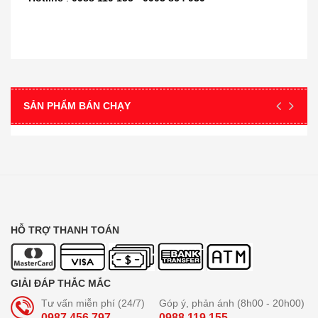
SẢN PHẨM BÁN CHẠY
HỖ TRỢ THANH TOÁN
GIẢI ĐÁP THẮC MẮC
Tư vấn miễn phí (24/7)
Góp ý, phản ánh (8h00 - 20h00)
0987 456 797
0988 119 155