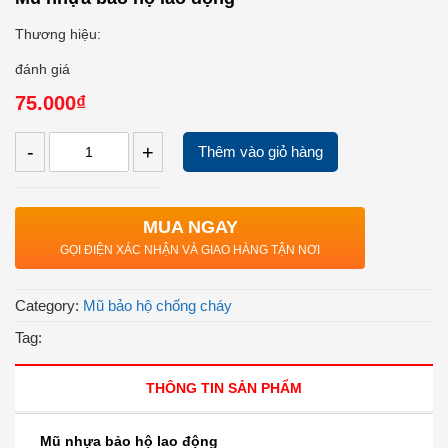
Thương hiệu:
đánh giá
75.000₫
-
+
Thêm vào giỏ hàng
MUA NGAY
GỌI ĐIỆN XÁC NHẬN VÀ GIAO HÀNG TẬN NƠI
Category:
Mũ bảo hộ chống cháy
Tag:
THÔNG TIN SẢN PHẨM
M
ũ nhựa bảo hộ lao động