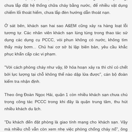
chưa lắp đặt hệ thống chữa cháy bằng nước, để nhiều vật dụng
chiếm lối thoát hiểm, chưa lắp đèn hướng dẫn thoát nạn.
Ở sát bên, khách sạn hai sao A&EM cũng xảy ra hàng loạt lỗi
tương tự. Các nhân viên khách sạn lúng túng trong thao tác sử
dụng các dụng cụ PCCC, vòi phun không có nước, không tìm
thấy máy bơm... Chủ hai cơ sở bị lập biên bản, yêu cầu khắc
phục khẩn cấp các vi phạm.
"Với cách phòng cháy như vậy, lỡ hỏa hoạn xảy ra thì chỉ có chết
bởi lực lượng tại chỗ không thể nào dập lửa được", cán bộ đoàn
kiểm tra nhận định.
Theo ông Đoàn Ngọc Hải, quận 1 còn nhiều khách sạn chưa chú
trọng công tác PCCC trong khi đây là quận trung tâm, thu hút
nhiều khách du lịch.
"Du khách đến đặt phòng là giao tính mạng cho khách sạn. Vậy
mà nhiều chỗ vẫn còn xem nhẹ việc phòng chống cháy nổ", ông